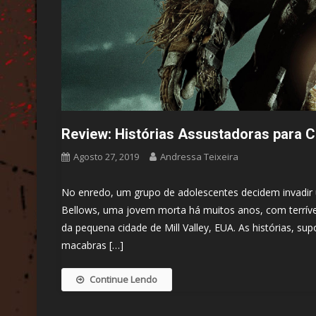
Review: Histórias Assustadoras para C
Agosto 27, 2019
Andressa Teixeira
No enredo, um grupo de adolescentes decidem invadir
Bellows, uma jovem morta há muitos anos, com terríve
da pequena cidade de Mill Valley, EUA. As histórias, 
macabras […]
Continue Lendo