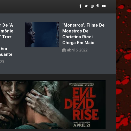
r De ‘A
‘Monstros’, Filme De
emônio:
Monstros De
’ Traz
Christina Ricci
Chega Em Maio
a Em
abril 6, 2022
nuante
023