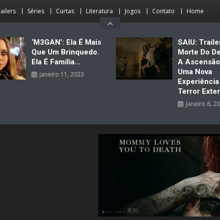
ailers
Séries
Curtas
Literatura
Jogos
Contato
Home
‘M3GAN’: Ela É Mais
SAIU: Traile
Que Um Brinquedo.
Morte Do D
Ela É Família…
A Ascensão
Uma Nova
janeiro 11, 2023
Experiênci
Terror Exte
janeiro 6, 2