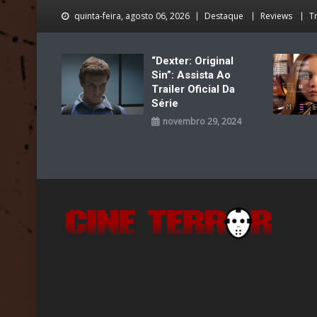
Skip
quinta-feira, agosto 06, 2026
Destaque
Reviews
Tr
to
content
“Dexter: Original
Sin”: Assista Ao
Trailer Oficial Da
Série
novembro 29, 2024
Cine Terror
O Mal está de volta…