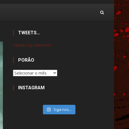
TWEETS…
Tweets by cineterror
PORÃO
Porão
INSTAGRAM
Siga-nos...