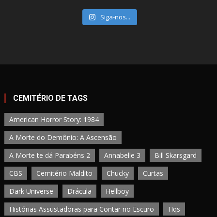
Siga-nos...
CEMITÉRIO DE TAGS
American Horror Story: 1984
A Morte do Demônio: A Ascensão
A Morte te dá Parabéns 2
Annabelle 3
Bill Skarsgard
CBS
Cemitério Maldito
Chucky
Curtas
Dark Universe
Drácula
Hellboy
Histórias Assustadoras para Contar no Escuro
Hqs