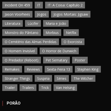
Incident On 459
IT
IT: A Coisa: Capítulo 2
Jason Voorhees
Jogos
Jogos Mortais: Jigsaw
Literatura
Lúcifer
Maria e João
Monstro do Pântano
Morbius
Netflix
O Cemitério das Almas Perdidas
O Exorcista
O Homem Invisível
O Horror de Dunwich
O Predador (Reboot)
Pet Sematary
Poster
Remakes
Reviews
Sexta-Feira 13
Stephen King
Stranger Things
Suspiria
Séries
The Witcher
Trailer
Trailers
Trick
Van Helsing
PORÃO