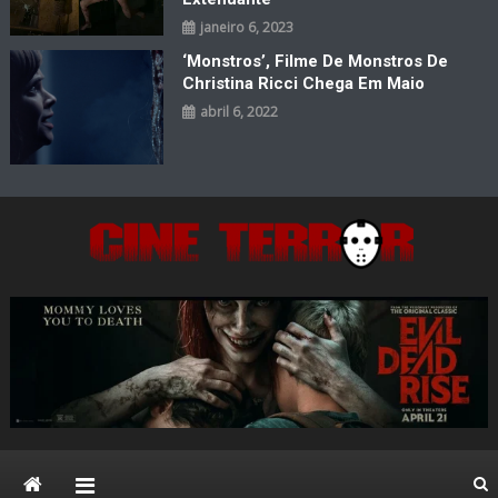
janeiro 6, 2023
‘Monstros’, Filme De Monstros De
Christina Ricci Chega Em Maio
abril 6, 2022
Cine Terror
O Mal está de volta…