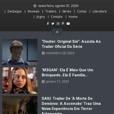
Skip
sexta-feira, agosto 07, 2026
to
Destaque
Reviews
Trailers
Séries
Curtas
Literatura
content
Jogos
Contato
Home
“Dexter: Original Sin”: Assista Ao
Trailer Oficial Da Série
novembro 29, 2024
‘M3GAN’: Ela É Mais Que Um
Brinquedo. Ela É Família…
janeiro 11, 2023
SAIU: Trailer De ‘A Morte Do
Demônio: A Ascensão’ Traz Uma
Nova Experiência Em Terror
Extenuante