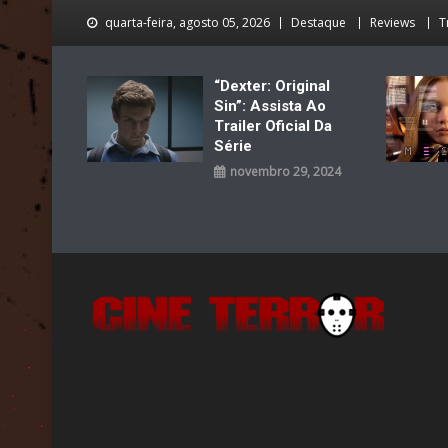
Skip
quarta-feira, agosto 05, 2026
Destaque
Reviews
T
to
content
“Dexter: Original
Sin”: Assista Ao
Trailer Oficial Da
Série
novembro 29, 2024
Cine Terror
O Mal está de volta…