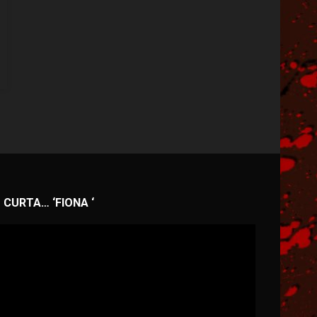
CURTA… ‘FIONA ‘
ocador
e
deo