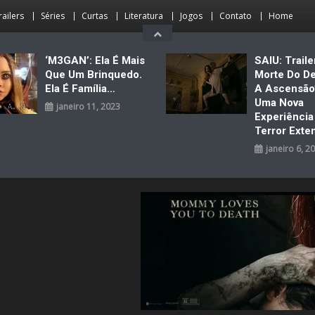
railers
Séries
Curtas
Literatura
Jogos
Contato
Home
‘M3GAN’: Ela É Mais
SAIU: Traile
Que Um Brinquedo.
Morte Do D
Ela É Família…
A Ascensão
Uma Nova
janeiro 11, 2023
Experiênci
Terror Exte
janeiro 6, 2