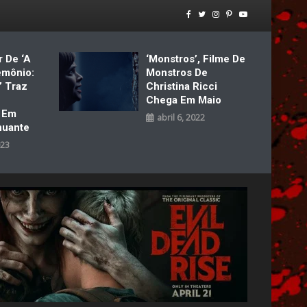
r De ‘A
‘Monstros’, Filme De
emônio:
Monstros De
’ Traz
Christina Ricci
Chega Em Maio
a Em
abril 6, 2022
nuante
023