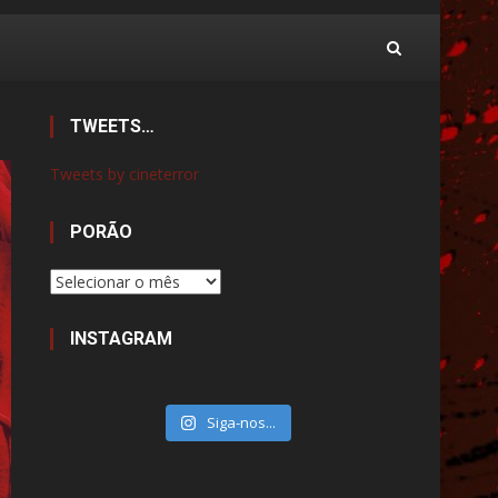
TWEETS…
Tweets by cineterror
PORÃO
Porão
INSTAGRAM
Siga-nos...