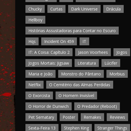
Chucky
Curtas
Dark Universe
Drácula
Hellboy
Histórias Assustadoras para Contar no Escuro
Hqs
Incident On 459
IT
IT: A Coisa: Capítulo 2
Jason Voorhees
Jogos
Jogos Mortais: Jigsaw
Literatura
Lúcifer
Maria e João
Monstro do Pântano
Morbius
Netflix
O Cemitério das Almas Perdidas
O Exorcista
O Homem Invisível
O Horror de Dunwich
O Predador (Reboot)
Pet Sematary
Poster
Remakes
Reviews
Sexta-Feira 13
Stephen King
Stranger Things