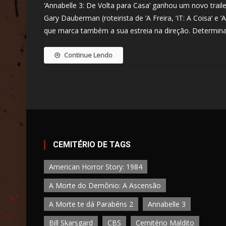
‘Annabelle 3: De Volta para Casa’ ganhou um novo trail
Gary Dauberman (roteirista de ‘A Freira, ‘IT: A Coisa‘ e
que marca também a sua estreia na direção. Determinad
Continue Lendo
CEMITÉRIO DE TAGS
American Horror Story: 1984
A Morte do Demônio: A Ascensão
A Morte te dá Parabéns 2
Annabelle 3
Bill Skarsgard
CBS
Cemitério Maldito