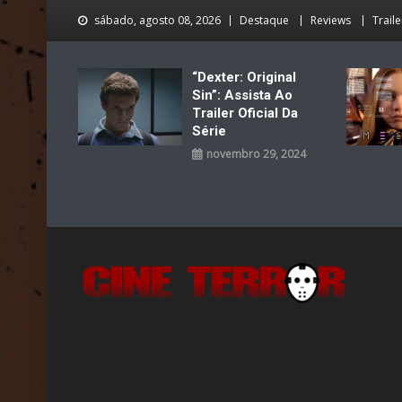
Skip
sábado, agosto 08, 2026
Destaque
Reviews
Traile
to
content
“Dexter: Original
Sin”: Assista Ao
Trailer Oficial Da
Série
novembro 29, 2024
Cine Terror
O Mal está de volta…