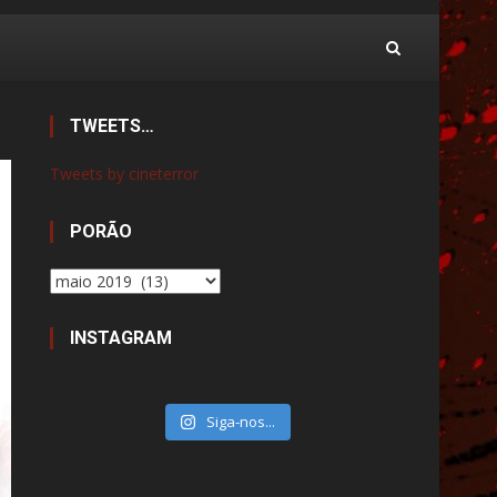
TWEETS…
Tweets by cineterror
PORÃO
Porão
INSTAGRAM
Siga-nos...