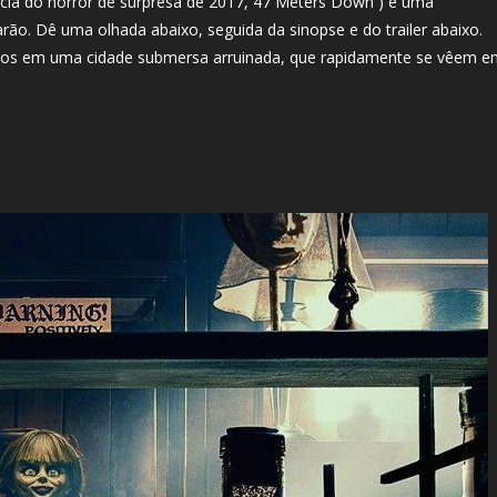
ncia do horror de surpresa de 2017, 47 Meters Down ) é uma
ão. Dê uma olhada abaixo, seguida da sinopse e do trailer abaixo.
ulhos em uma cidade submersa arruinada, que rapidamente se vêem 