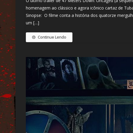
O último trailer de 47 Meters Down: Uncaged (a sequê
homenagem ao clássico e agora icônico cartaz de Tubar
Sinopse: O filme conta a história dos quatorze merg
um […]
Continue Lendo