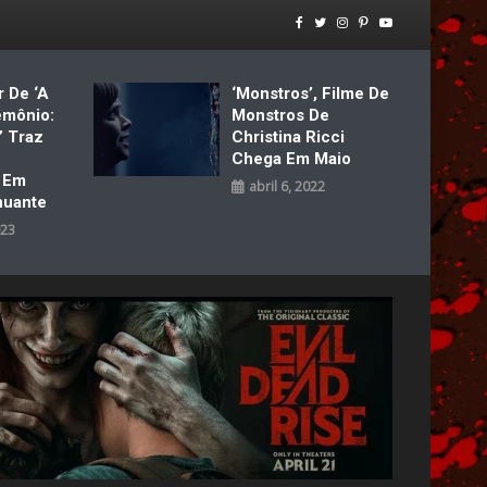
r De ‘A
‘Monstros’, Filme De
emônio:
Monstros De
’ Traz
Christina Ricci
Chega Em Maio
a Em
abril 6, 2022
nuante
023