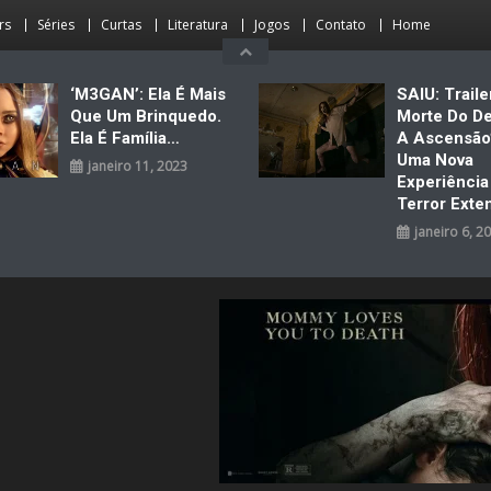
rs
Séries
Curtas
Literatura
Jogos
Contato
Home
‘M3GAN’: Ela É Mais
SAIU: Traile
Que Um Brinquedo.
Morte Do D
Ela É Família…
A Ascensão
Uma Nova
janeiro 11, 2023
Experiênci
Terror Exte
janeiro 6, 2