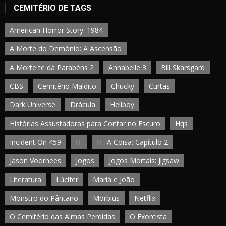
CEMITÉRIO DE TAGS
American Horror Story: 1984
A Morte do Demônio: A Ascensão
A Morte te dá Parabéns 2
Annabelle 3
Bill Skarsgard
CBS
Cemitério Maldito
Chucky
Curtas
Dark Universe
Drácula
Hellboy
Histórias Assustadoras para Contar no Escuro
Hqs
Incident On 459
IT
IT: A Coisa: Capítulo 2
Jason Voorhees
Jogos
Jogos Mortais: Jigsaw
Literatura
Lúcifer
Maria e João
Monstro do Pântano
Morbius
Netflix
O Cemitério das Almas Perdidas
O Exorcista