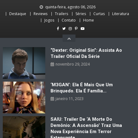
Skip
quinta-feira, agosto 06, 2026
to
Destaque
Reviews
Trailers
Séries
Curtas
Literatura
content
Jogos
Contato
Home
“Dexter: Original Sin”: Assista Ao
Trailer Oficial Da Série
novembro 29, 2024
‘M3GAN’: Ela É Mais Que Um
Brinquedo. Ela É Família…
janeiro 11, 2023
SAIU: Trailer De ‘A Morte Do
Demônio: A Ascensão’ Traz Uma
Nova Experiência Em Terror
Extenuante