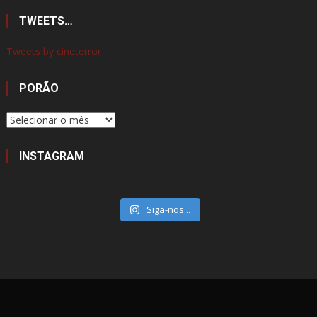
TWEETS…
Tweets by cineterror
PORÃO
Porão
INSTAGRAM
Siga-nos...