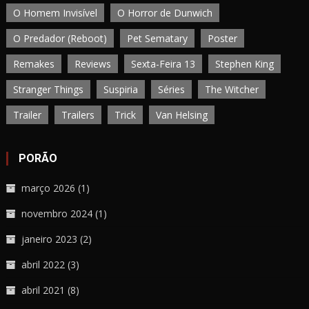
O Homem Invisível
O Horror de Dunwich
O Predador (Reboot)
Pet Sematary
Poster
Remakes
Reviews
Sexta-Feira 13
Stephen King
Stranger Things
Suspiria
Séries
The Witcher
Trailer
Trailers
Trick
Van Helsing
PORÃO
março 2026
(1)
novembro 2024
(1)
janeiro 2023
(2)
abril 2022
(3)
abril 2021
(8)