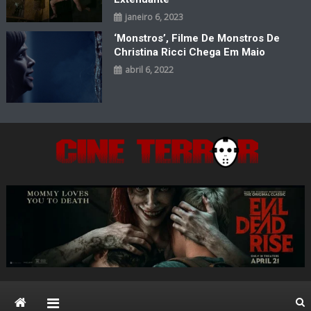
janeiro 6, 2023
‘Monstros’, Filme De Monstros De
Christina Ricci Chega Em Maio
abril 6, 2022
Cine Terror
O Mal está de volta…