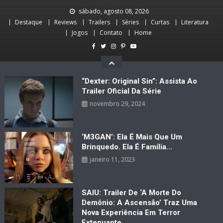
Skip
sábado, agosto 08, 2026
to
Destaque
Reviews
Trailers
Séries
Curtas
Literatura
content
Jogos
Contato
Home
“Dexter: Original Sin”: Assista Ao
Trailer Oficial Da Série
novembro 29, 2024
‘M3GAN’: Ela É Mais Que Um
Brinquedo. Ela É Família…
janeiro 11, 2023
SAIU: Trailer De ‘A Morte Do
Demônio: A Ascensão’ Traz Uma
Nova Experiência Em Terror
Extenuante