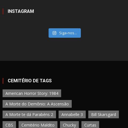
INSTAGRAM
Siga-nos...
CEMITÉRIO DE TAGS
American Horror Story: 1984
A Morte do Demônio: A Ascensão
A Morte te dá Parabéns 2
Annabelle 3
Bill Skarsgard
CBS
Cemitério Maldito
Chucky
Curtas