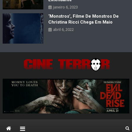
janeiro 6, 2023
‘Monstros’, Filme De Monstros De
Christina Ricci Chega Em Maio
abril 6, 2022
Cine Terror
O Mal está de volta…