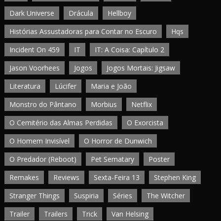
Dark Universe
Drácula
Hellboy
Histórias Assustadoras para Contar no Escuro
Hqs
Incident On 459
IT
IT: A Coisa: Capítulo 2
Jason Voorhees
Jogos
Jogos Mortais: Jigsaw
Literatura
Lúcifer
Maria e João
Monstro do Pântano
Morbius
Netflix
O Cemitério das Almas Perdidas
O Exorcista
O Homem Invisível
O Horror de Dunwich
O Predador (Reboot)
Pet Sematary
Poster
Remakes
Reviews
Sexta-Feira 13
Stephen King
Stranger Things
Suspiria
Séries
The Witcher
Trailer
Trailers
Trick
Van Helsing