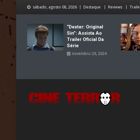
Skip
sábado, agosto 08, 2026
Destaque
Reviews
Traile
to
content
“Dexter: Original
Sin”: Assista Ao
Trailer Oficial Da
Série
novembro 29, 2024
Cine Terror
O Mal está de volta…