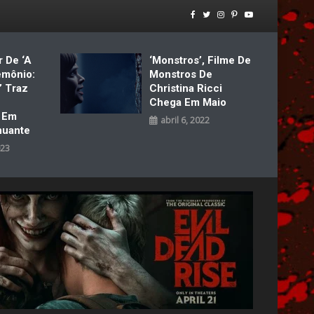
r De ‘A
‘Monstros’, Filme De
emônio:
Monstros De
’ Traz
Christina Ricci
Chega Em Maio
a Em
abril 6, 2022
nuante
023