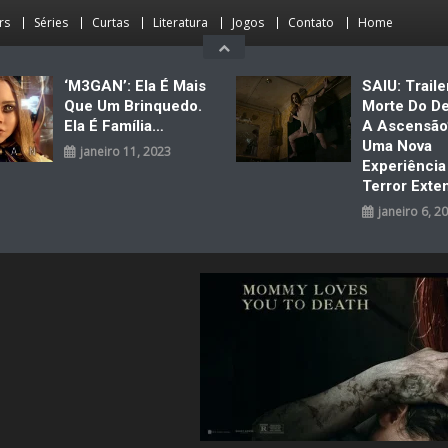
rs
Séries
Curtas
Literatura
Jogos
Contato
Home
‘M3GAN’: Ela É Mais
SAIU: Traile
Que Um Brinquedo.
Morte Do D
Ela É Família…
A Ascensão
Uma Nova
janeiro 11, 2023
Experiênci
Terror Exte
janeiro 6, 2