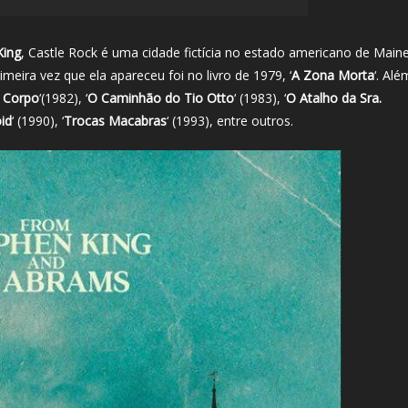
King
, Castle Rock é uma cidade fictícia no estado americano de Main
meira vez que ela apareceu foi no livro de 1979, ‘
A Zona Morta
‘. Alé
 Corpo
‘(1982), ‘
O Caminhão do Tio Otto
‘ (1983), ‘
O Atalho da Sra.
id
‘ (1990), ‘
Trocas Macabras
‘ (1993), entre outros.