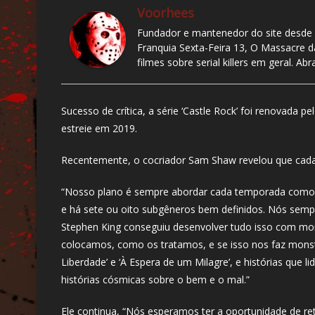
Voorhees
Fundador e mantenedor do site desde 
Franquia Sexta-Feira 13, O Massacre 
filmes sobre serial killers em geral. Ab
Sucesso de crítica, a série ‘Castle Rock’ foi renovada 
estreie em 2019.
Recentemente, o cocriador Sam Shaw revelou que cada
“Nosso plano é sempre abordar cada temporada como se 
e há sete ou oito subgêneros bem definidos. Nós semp
Stephen King conseguiu desenvolver tudo isso com mo
colocamos, como os tratamos, e se isso nos faz mons
Liberdade’ e ‘À Espera de um Milagre’, e histórias que 
histórias cósmicas sobre o bem e o mal.”
Ele continua, “Nós esperamos ter a oportunidade de re