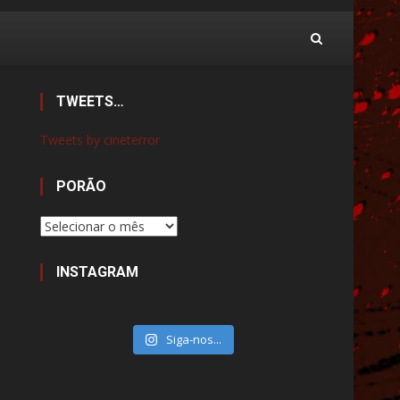
TWEETS…
Tweets by cineterror
PORÃO
Porão
INSTAGRAM
Siga-nos...