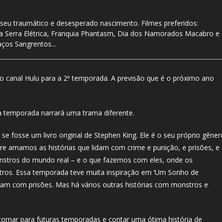
seu traumático e desesperado nascimento. Filmes preferidos:
da Serra Elétrica, Franquia Phantasm, Dia dos Namorados Macabro e
raços Sangrentos...
pelo canal Hulu para a 2ª temporada. A previsão que é o próximo ano
 temporada narrará uma trama diferente.
fosse um livro original de Stephen King. Ele é o seu próprio gêner
re amamos as histórias que lidam com crime e punição, e prisões, e
nstros do mundo real – e o que fazemos com eles, onde os
tros. Essa temporada teve muita inspiração em ‘Um Sonho de
lidam com prisões. Mas há vários outras histórias com monstros e
tornar para futuras temporadas e contar uma ótima história de