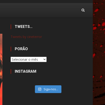
TWEETS…
Tweets by cineterror
PORÃO
Porão
INSTAGRAM
Siga-nos...