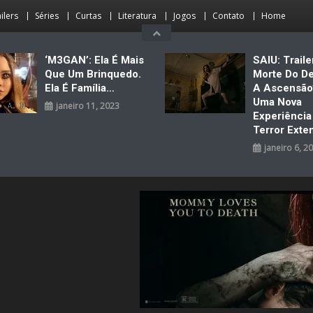
ilers
Séries
Curtas
Literatura
Jogos
Contato
Home
‘M3GAN’: Ela É Mais
SAIU: Traile
Que Um Brinquedo.
Morte Do D
Ela É Família…
A Ascensão
Uma Nova
janeiro 11, 2023
Experiênci
Terror Exte
janeiro 6, 2