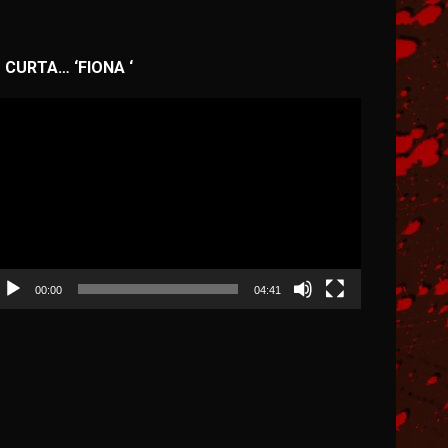
CURTA… ‘FIONA ‘
ocador
e
deo
00:00
04:41