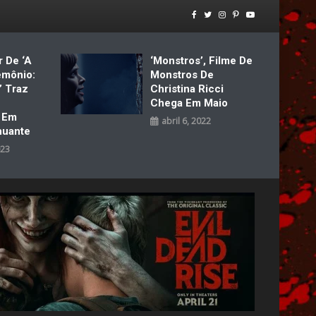
r De ‘A
‘Monstros’, Filme De
emônio:
Monstros De
’ Traz
Christina Ricci
Chega Em Maio
a Em
abril 6, 2022
nuante
023