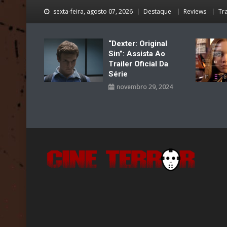
Skip
sexta-feira, agosto 07, 2026
Destaque
Reviews
Tra
to
content
“Dexter: Original
Sin”: Assista Ao
Trailer Oficial Da
Série
novembro 29, 2024
Cine Terror
O Mal está de volta…