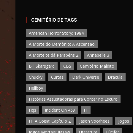
CEMITÉRIO DE TAGS
American Horror Story: 1984
A Morte do Demônio: A Ascensão
A Morte te dá Parabéns 2
Annabelle 3
Bill Skarsgard
CBS
Cemitério Maldito
Chucky
Curtas
Dark Universe
Drácula
Hellboy
Histórias Assustadoras para Contar no Escuro
Hqs
Incident On 459
IT
IT: A Coisa: Capítulo 2
Jason Voorhees
Jogos
Jogos Mortais: Jigsaw
Literatura
Lúcifer