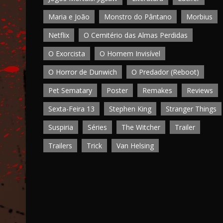
Maria e João
Monstro do Pântano
Morbius
Netflix
O Cemitério das Almas Perdidas
O Exorcista
O Homem Invisível
O Horror de Dunwich
O Predador (Reboot)
Pet Sematary
Poster
Remakes
Reviews
Sexta-Feira 13
Stephen King
Stranger Things
Suspiria
Séries
The Witcher
Trailer
Trailers
Trick
Van Helsing