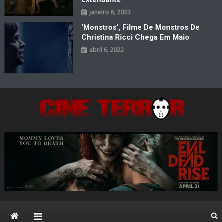
janeiro 6, 2023
‘Monstros’, Filme De Monstros De
Christina Ricci Chega Em Maio
abril 6, 2022
Cine Terror
O Mal está de volta…