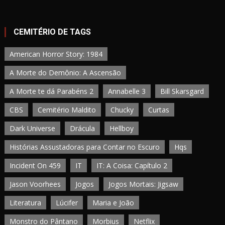
CEMITÉRIO DE TAGS
American Horror Story: 1984
A Morte do Demônio: A Ascensão
A Morte te dá Parabéns 2
Annabelle 3
Bill Skarsgard
CBS
Cemitério Maldito
Chucky
Curtas
Dark Universe
Drácula
Hellboy
Histórias Assustadoras para Contar no Escuro
Hqs
Incident On 459
IT
IT: A Coisa: Capítulo 2
Jason Voorhees
Jogos
Jogos Mortais: Jigsaw
Literatura
Lúcifer
Maria e João
Monstro do Pântano
Morbius
Netflix