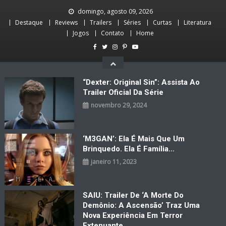
Skip
domingo, agosto 09, 2026
to
Destaque
Reviews
Trailers
Séries
Curtas
Literatura
content
Jogos
Contato
Home
“Dexter: Original Sin”: Assista Ao
Trailer Oficial Da Série
novembro 29, 2024
‘M3GAN’: Ela É Mais Que Um
Brinquedo. Ela É Família…
janeiro 11, 2023
SAIU: Trailer De ‘A Morte Do
Demônio: A Ascensão’ Traz Uma
Nova Experiência Em Terror
Extenuante