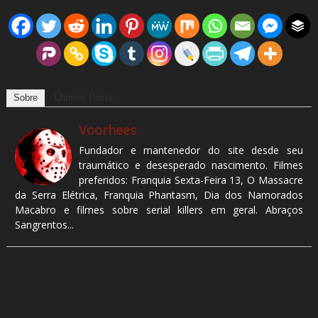
Sobre
Últimos Posts
Voorhees
Fundador e mantenedor do site desde seu
traumático e desesperado nascimento. Filmes
preferidos: Franquia Sexta-Feira 13, O Massacre
da Serra Elétrica, Franquia Phantasm, Dia dos Namorados
Macabro e filmes sobre serial killers em geral. Abraços
Sangrentos...
De acordo com o
Variety
,
Kate Siegel
(‘A Maldição da
Residência Hill’) estrelará o terror ‘
Hypnotic
‘, que está
sendo desenvolvido pela
Netflix
.