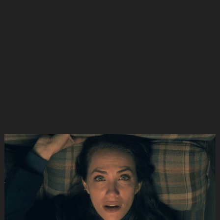
O elenco também contará com
Jason O’Mara
e
Dulé
Hill
.
Na trama, uma jovem busca aperfeiçoamento pessoal,
consegue ajuda de um renovado hipnotista, mas, depois
de algumas sessões intensas, ela logo descobre
consequências inesperadas e mortais.