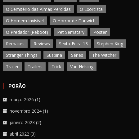
O Cemitério das Almas Perdidas
O Exorcista
O Homem Invisível
O Horror de Dunwich
O Predador (Reboot)
Pet Sematary
Poster
Remakes
Reviews
Sexta-Feira 13
Stephen King
Stranger Things
Suspiria
Séries
The Witcher
Trailer
Trailers
Trick
Van Helsing
PORÃO
março 2026
(1)
novembro 2024
(1)
janeiro 2023
(2)
abril 2022
(3)