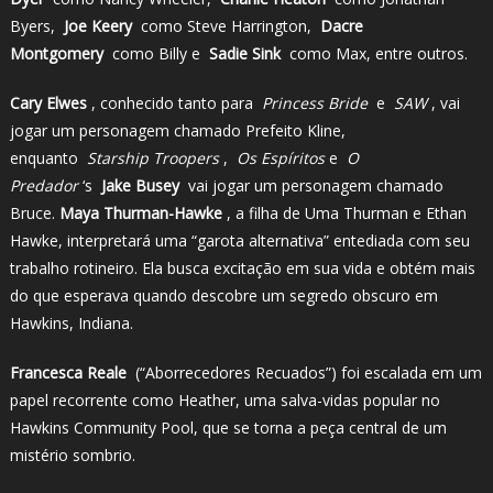
Byers,
Joe Keery
como Steve Harrington,
Dacre
Montgomery
como Billy e
Sadie Sink
como Max, entre outros.
Cary Elwes
, conhecido tanto para
Princess Bride
e
SAW
, vai
jogar um personagem chamado Prefeito Kline,
enquanto
Starship Troopers
,
Os Espíritos
e
O
Predador
‘s
Jake Busey
vai jogar um personagem chamado
Bruce.
Maya Thurman-Hawke
, a filha de Uma Thurman e Ethan
Hawke, interpretará uma “garota alternativa” entediada com seu
trabalho rotineiro. Ela busca excitação em sua vida e obtém mais
do que esperava quando descobre um segredo obscuro em
Hawkins, Indiana.
Francesca Reale
(“Aborrecedores Recuados”) foi escalada em um
papel recorrente como Heather, uma salva-vidas popular no
Hawkins Community Pool, que se torna a peça central de um
mistério sombrio.