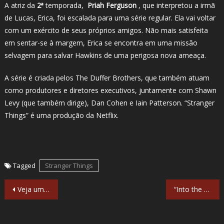
A atriz da
2ª
temporada,
Priah Ferguson
, que interpretou a irmã
de Lucas, Erica, foi escalada para uma série regular. Ela vai voltar
com um exército de seus próprios amigos. Não mais satisfeita
em sentar-se à margem, Erica se encontra em uma missão
selvagem para salvar Hawkins de uma perigosa nova ameaça.
A série é criada pelos The Duffer Brothers, que também atuam
como produtores e diretores executivos, juntamente com Shawn
Levy (que também dirige), Dan Cohen e Iain Patterson. “Stranger
Things” é uma produção da Netflix.
Tagged
Stranger Things
Navegação
Veja um cartaz animado de ‘A Maldição da Chorona’
“Into the Dark” do Hulu aborda o Dia das Mães com “Tudo o que destruímos”
de