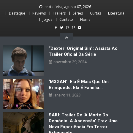
Skip
sexta-feira, agosto 07, 2026
to
Destaque
Reviews
Trailers
Séries
Curtas
Literatura
content
Jogos
Contato
Home
“Dexter: Original Sin”: Assista Ao
Trailer Oficial Da Série
novembro 29, 2024
‘M3GAN’: Ela É Mais Que Um
Brinquedo. Ela É Família…
janeiro 11, 2023
SAIU: Trailer De ‘A Morte Do
Demônio: A Ascensão’ Traz Uma
Nova Experiência Em Terror
Extenuante