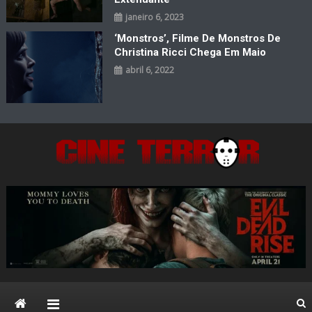
janeiro 6, 2023
‘Monstros’, Filme De Monstros De
Christina Ricci Chega Em Maio
abril 6, 2022
Cine Terror
O Mal está de volta…