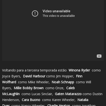
Voltando para a terceira temporada estão
Winona Ryder
como
Joyce Byers,
David Harbour
como Jim Hopper,
Finn
Wolfhard
como Mike Wheeler,
Noah Schnapp
como Will
Byers,
Millie Bobby Brown
como Onze,
Caleb
McLaughlin
como Lucas Sinclair,
Gaten Matarazzo
como Dustin
Henderson,
Cara Buono
como Karen Wheeler,
Natalia
Dyer
como Nancy Wheeler,
Charlie Heaton
como Jonathan