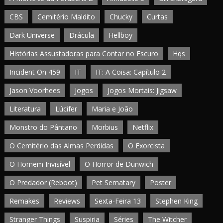
CBS
Cemitério Maldito
Chucky
Curtas
Dark Universe
Drácula
Hellboy
Histórias Assustadoras para Contar no Escuro
Hqs
Incident On 459
IT
IT: A Coisa: Capítulo 2
Jason Voorhees
Jogos
Jogos Mortais: Jigsaw
Literatura
Lúcifer
Maria e João
Monstro do Pântano
Morbius
Netflix
O Cemitério das Almas Perdidas
O Exorcista
O Homem Invisível
O Horror de Dunwich
O Predador (Reboot)
Pet Sematary
Poster
Remakes
Reviews
Sexta-Feira 13
Stephen King
Stranger Things
Suspiria
Séries
The Witcher