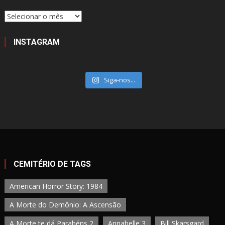
Porão
INSTAGRAM
Siga-nos...
CEMITÉRIO DE TAGS
American Horror Story: 1984
A Morte do Demônio: A Ascensão
A Morte te dá Parabéns 2
Annabelle 3
Bill Skarsgard