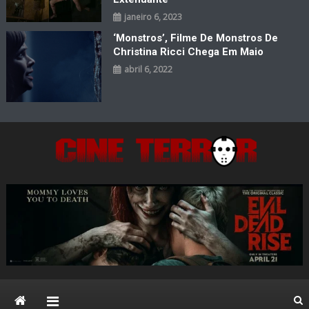
janeiro 6, 2023
‘Monstros’, Filme De Monstros De
Christina Ricci Chega Em Maio
abril 6, 2022
Cine Terror
O Mal está de volta…