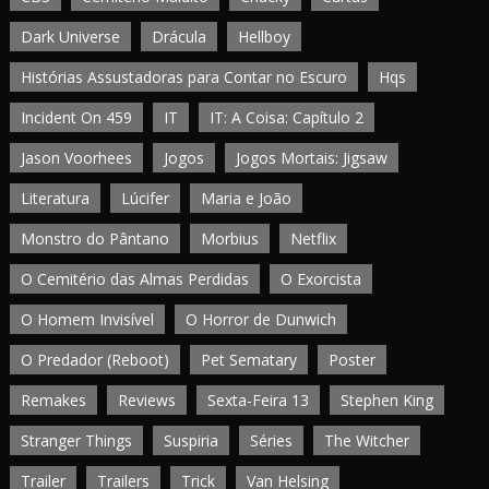
Dark Universe
Drácula
Hellboy
Histórias Assustadoras para Contar no Escuro
Hqs
Incident On 459
IT
IT: A Coisa: Capítulo 2
Jason Voorhees
Jogos
Jogos Mortais: Jigsaw
Literatura
Lúcifer
Maria e João
Monstro do Pântano
Morbius
Netflix
O Cemitério das Almas Perdidas
O Exorcista
O Homem Invisível
O Horror de Dunwich
O Predador (Reboot)
Pet Sematary
Poster
Remakes
Reviews
Sexta-Feira 13
Stephen King
Stranger Things
Suspiria
Séries
The Witcher
Trailer
Trailers
Trick
Van Helsing