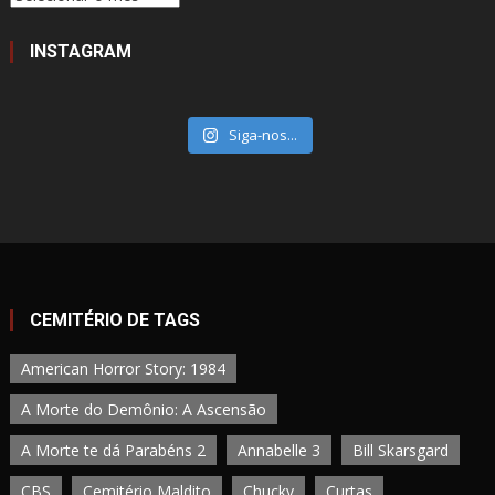
INSTAGRAM
Siga-nos...
CEMITÉRIO DE TAGS
American Horror Story: 1984
A Morte do Demônio: A Ascensão
A Morte te dá Parabéns 2
Annabelle 3
Bill Skarsgard
CBS
Cemitério Maldito
Chucky
Curtas