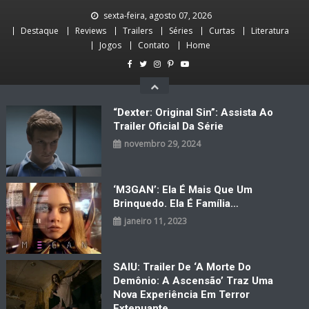
Skip
sexta-feira, agosto 07, 2026
to
Destaque
Reviews
Trailers
Séries
Curtas
Literatura
content
Jogos
Contato
Home
“Dexter: Original Sin”: Assista Ao
Trailer Oficial Da Série
novembro 29, 2024
‘M3GAN’: Ela É Mais Que Um
Brinquedo. Ela É Família…
janeiro 11, 2023
SAIU: Trailer De ‘A Morte Do
Demônio: A Ascensão’ Traz Uma
Nova Experiência Em Terror
Extenuante