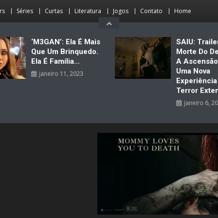
rs
Séries
Curtas
Literatura
Jogos
Contato
Home
‘M3GAN’: Ela É Mais
SAIU: Traile
Que Um Brinquedo.
Morte Do D
Ela É Família…
A Ascensão
Uma Nova
janeiro 11, 2023
Experiênci
Terror Exte
janeiro 6, 2