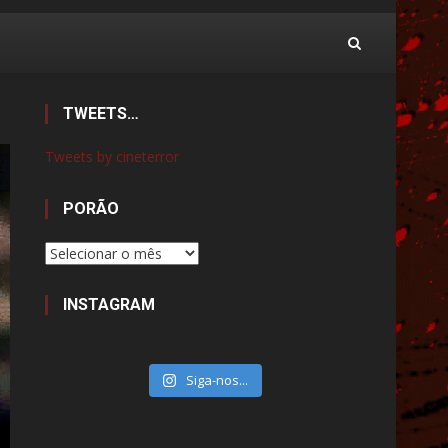
TWEETS…
Tweets by cineterror
PORÃO
Porão
INSTAGRAM
Siga-nos...