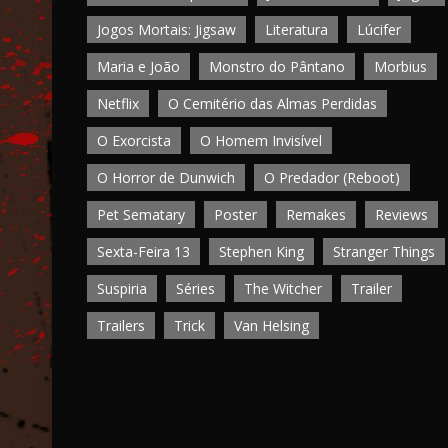
Jogos Mortais: Jigsaw
Literatura
Lúcifer
Maria e João
Monstro do Pântano
Morbius
Netflix
O Cemitério das Almas Perdidas
O Exorcista
O Homem Invisível
O Horror de Dunwich
O Predador (Reboot)
Pet Sematary
Poster
Remakes
Reviews
Sexta-Feira 13
Stephen King
Stranger Things
Suspiria
Séries
The Witcher
Trailer
Trailers
Trick
Van Helsing