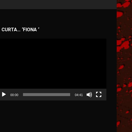
CURTA… ‘FIONA ‘
ocador
e
deo
00:00
04:41