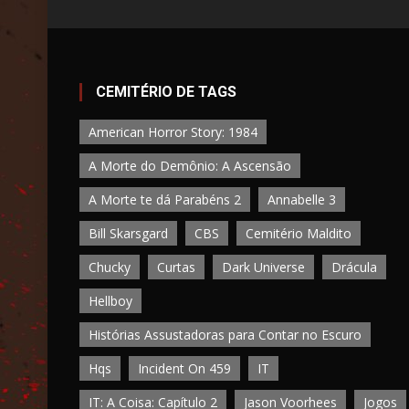
CEMITÉRIO DE TAGS
American Horror Story: 1984
A Morte do Demônio: A Ascensão
A Morte te dá Parabéns 2
Annabelle 3
Bill Skarsgard
CBS
Cemitério Maldito
Chucky
Curtas
Dark Universe
Drácula
Hellboy
Histórias Assustadoras para Contar no Escuro
Hqs
Incident On 459
IT
IT: A Coisa: Capítulo 2
Jason Voorhees
Jogos