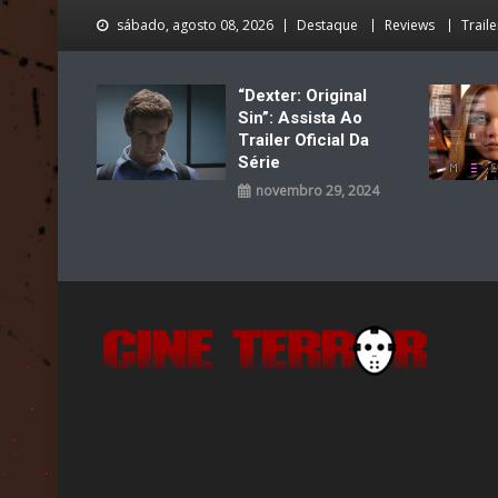
Skip
sábado, agosto 08, 2026
Destaque
Reviews
Traile
to
content
“Dexter: Original
Sin”: Assista Ao
Trailer Oficial Da
Série
novembro 29, 2024
Cine Terror
O Mal está de volta…