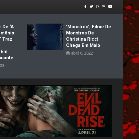
r De ‘A
‘Monstros’, Filme De
emônio:
Monstros De
’ Traz
Christina Ricci
Chega Em Maio
a Em
abril 6, 2022
nuante
023