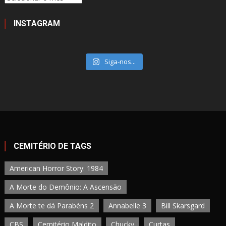
INSTAGRAM
Siga-nos...
CEMITÉRIO DE TAGS
American Horror Story: 1984
A Morte do Demônio: A Ascensão
A Morte te dá Parabéns 2
Annabelle 3
Bill Skarsgard
CBS
Cemitério Maldito
Chucky
Curtas