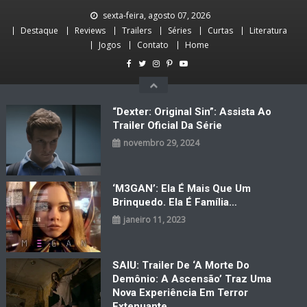
Skip
sexta-feira, agosto 07, 2026
to
Destaque
Reviews
Trailers
Séries
Curtas
Literatura
content
Jogos
Contato
Home
“Dexter: Original Sin”: Assista Ao
Trailer Oficial Da Série
novembro 29, 2024
‘M3GAN’: Ela É Mais Que Um
Brinquedo. Ela É Família…
janeiro 11, 2023
SAIU: Trailer De ‘A Morte Do
Demônio: A Ascensão’ Traz Uma
Nova Experiência Em Terror
Extenuante