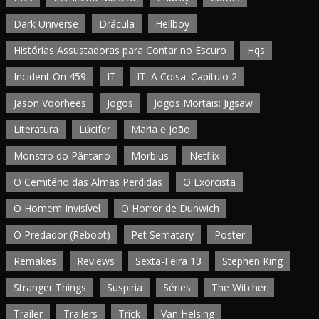
Dark Universe
Drácula
Hellboy
Histórias Assustadoras para Contar no Escuro
Hqs
Incident On 459
IT
IT: A Coisa: Capítulo 2
Jason Voorhees
Jogos
Jogos Mortais: Jigsaw
Literatura
Lúcifer
Maria e João
Monstro do Pântano
Morbius
Netflix
O Cemitério das Almas Perdidas
O Exorcista
O Homem Invisível
O Horror de Dunwich
O Predador (Reboot)
Pet Sematary
Poster
Remakes
Reviews
Sexta-Feira 13
Stephen King
Stranger Things
Suspiria
Séries
The Witcher
Trailer
Trailers
Trick
Van Helsing