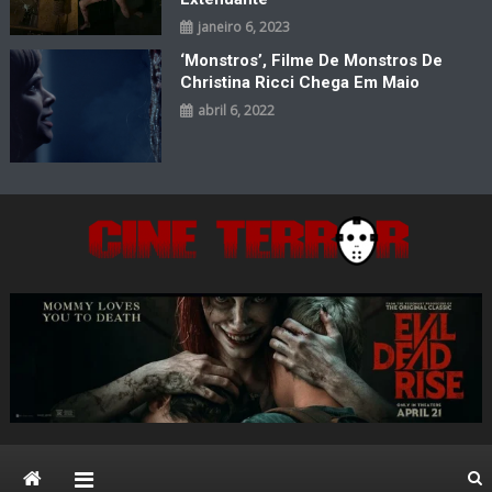
janeiro 6, 2023
‘Monstros’, Filme De Monstros De
Christina Ricci Chega Em Maio
abril 6, 2022
Cine Terror
O Mal está de volta…