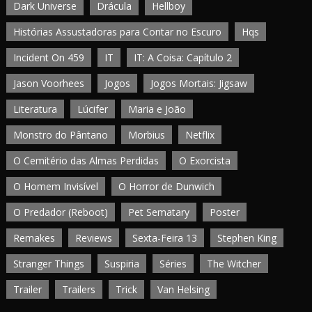
Dark Universe
Drácula
Hellboy
Histórias Assustadoras para Contar no Escuro
Hqs
Incident On 459
IT
IT: A Coisa: Capítulo 2
Jason Voorhees
Jogos
Jogos Mortais: Jigsaw
Literatura
Lúcifer
Maria e João
Monstro do Pântano
Morbius
Netflix
O Cemitério das Almas Perdidas
O Exorcista
O Homem Invisível
O Horror de Dunwich
O Predador (Reboot)
Pet Sematary
Poster
Remakes
Reviews
Sexta-Feira 13
Stephen King
Stranger Things
Suspiria
Séries
The Witcher
Trailer
Trailers
Trick
Van Helsing