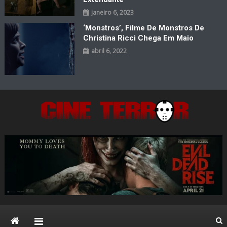
janeiro 6, 2023
‘Monstros’, Filme De Monstros De
Christina Ricci Chega Em Maio
abril 6, 2022
Cine Terror
O Mal está de volta…