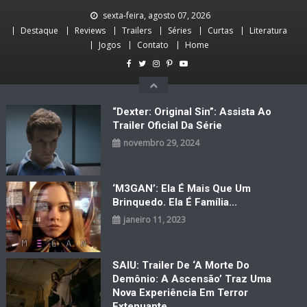
Skip
sexta-feira, agosto 07, 2026
to
Destaque
Reviews
Trailers
Séries
Curtas
Literatura
content
Jogos
Contato
Home
“Dexter: Original Sin”: Assista Ao
Trailer Oficial Da Série
novembro 29, 2024
‘M3GAN’: Ela É Mais Que Um
Brinquedo. Ela É Família…
janeiro 11, 2023
SAIU: Trailer De ‘A Morte Do
Demônio: A Ascensão’ Traz Uma
Nova Experiência Em Terror
Extenuante