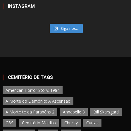
INSTAGRAM
Siga-nos...
CEMITÉRIO DE TAGS
American Horror Story: 1984
A Morte do Demônio: A Ascensão
A Morte te dá Parabéns 2
Annabelle 3
Bill Skarsgard
CBS
Cemitério Maldito
Chucky
Curtas