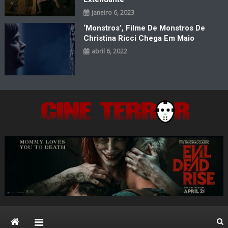
janeiro 6, 2023
‘Monstros’, Filme De Monstros De
Christina Ricci Chega Em Maio
abril 6, 2022
Cine Terror
O Mal está de volta…