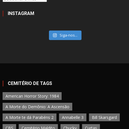
INSTAGRAM
Siga-nos...
CEMITÉRIO DE TAGS
American Horror Story: 1984
A Morte do Demônio: A Ascensão
A Morte te dá Parabéns 2
Annabelle 3
Bill Skarsgard
CBS
Cemitério Maldito
Chucky
Curtas