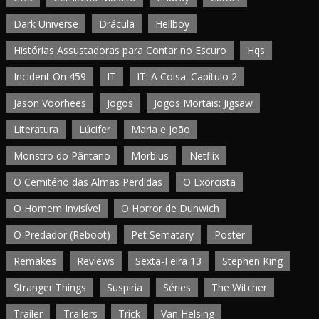
Dark Universe
Drácula
Hellboy
Histórias Assustadoras para Contar no Escuro
Hqs
Incident On 459
IT
IT: A Coisa: Capítulo 2
Jason Voorhees
Jogos
Jogos Mortais: Jigsaw
Literatura
Lúcifer
Maria e João
Monstro do Pântano
Morbius
Netflix
O Cemitério das Almas Perdidas
O Exorcista
O Homem Invisível
O Horror de Dunwich
O Predador (Reboot)
Pet Sematary
Poster
Remakes
Reviews
Sexta-Feira 13
Stephen King
Stranger Things
Suspiria
Séries
The Witcher
Trailer
Trailers
Trick
Van Helsing