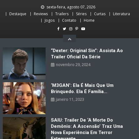
Skip
sexta-feira, agosto 07, 2026
to
Destaque
Reviews
Trailers
Séries
Curtas
Literatura
content
Jogos
Contato
Home
“Dexter: Original Sin”: Assista Ao
Trailer Oficial Da Série
novembro 29, 2024
‘M3GAN’: Ela É Mais Que Um
Brinquedo. Ela É Família…
janeiro 11, 2023
SAIU: Trailer De ‘A Morte Do
Demônio: A Ascensão’ Traz Uma
Nova Experiência Em Terror
Extenuante