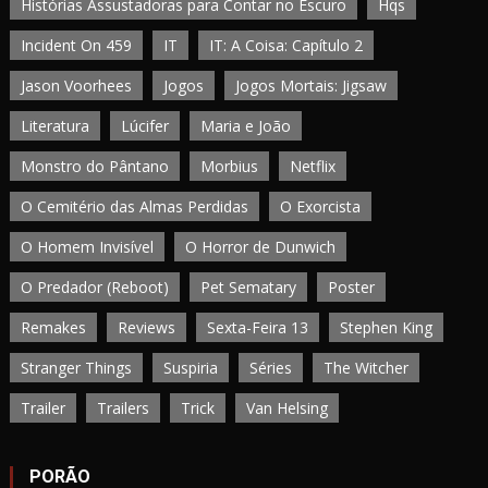
Histórias Assustadoras para Contar no Escuro
Hqs
Incident On 459
IT
IT: A Coisa: Capítulo 2
Jason Voorhees
Jogos
Jogos Mortais: Jigsaw
Literatura
Lúcifer
Maria e João
Monstro do Pântano
Morbius
Netflix
O Cemitério das Almas Perdidas
O Exorcista
O Homem Invisível
O Horror de Dunwich
O Predador (Reboot)
Pet Sematary
Poster
Remakes
Reviews
Sexta-Feira 13
Stephen King
Stranger Things
Suspiria
Séries
The Witcher
Trailer
Trailers
Trick
Van Helsing
PORÃO