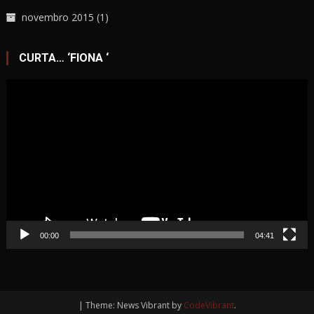
novembro 2015
(1)
CURTA… ‘FIONA ‘
Tocador
de
vídeo
00:00
04:41
|
Theme: News Vibrant by
CodeVibrant
.