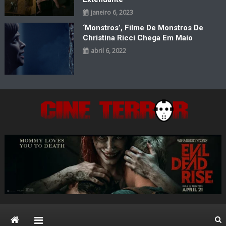
janeiro 6, 2023
‘Monstros’, Filme De Monstros De
Christina Ricci Chega Em Maio
abril 6, 2022
Cine Terror
O Mal está de volta…