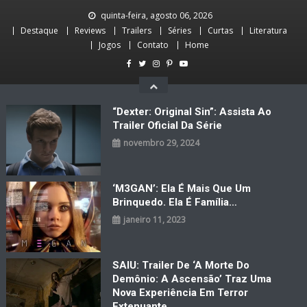
Skip
quinta-feira, agosto 06, 2026
to
Destaque
Reviews
Trailers
Séries
Curtas
Literatura
content
Jogos
Contato
Home
“Dexter: Original Sin”: Assista Ao
Trailer Oficial Da Série
novembro 29, 2024
‘M3GAN’: Ela É Mais Que Um
Brinquedo. Ela É Família…
janeiro 11, 2023
SAIU: Trailer De ‘A Morte Do
Demônio: A Ascensão’ Traz Uma
Nova Experiência Em Terror
Extenuante