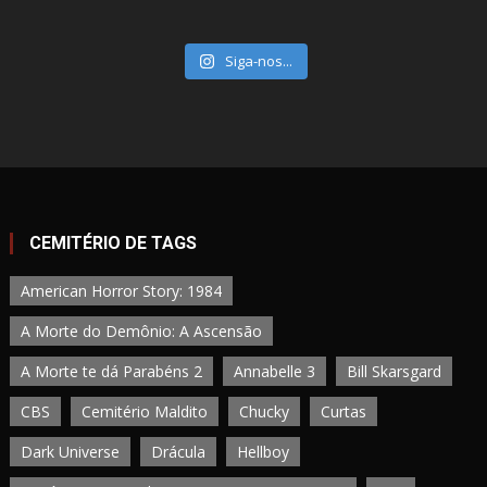
Siga-nos...
CEMITÉRIO DE TAGS
American Horror Story: 1984
A Morte do Demônio: A Ascensão
A Morte te dá Parabéns 2
Annabelle 3
Bill Skarsgard
CBS
Cemitério Maldito
Chucky
Curtas
Dark Universe
Drácula
Hellboy