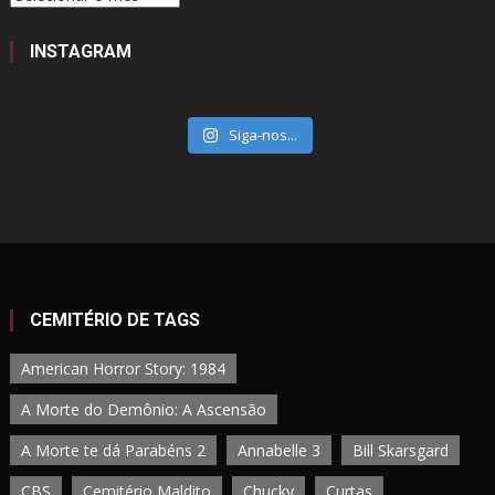
INSTAGRAM
Siga-nos...
CEMITÉRIO DE TAGS
American Horror Story: 1984
A Morte do Demônio: A Ascensão
A Morte te dá Parabéns 2
Annabelle 3
Bill Skarsgard
CBS
Cemitério Maldito
Chucky
Curtas