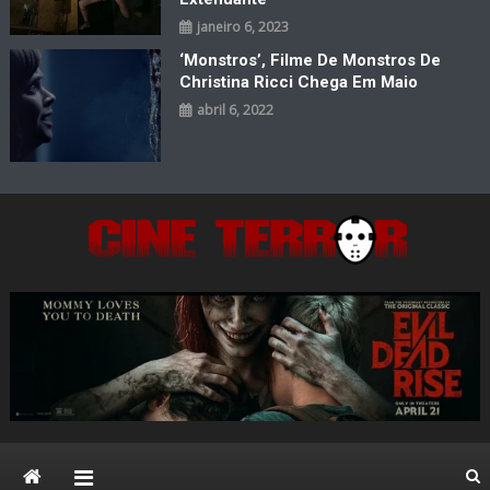
janeiro 6, 2023
‘Monstros’, Filme De Monstros De
Christina Ricci Chega Em Maio
abril 6, 2022
Cine Terror
O Mal está de volta…