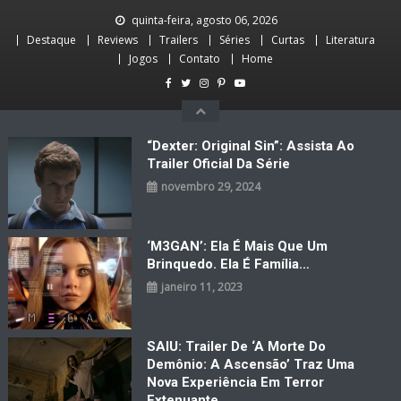
Skip
quinta-feira, agosto 06, 2026
to
Destaque
Reviews
Trailers
Séries
Curtas
Literatura
content
Jogos
Contato
Home
“Dexter: Original Sin”: Assista Ao
Trailer Oficial Da Série
novembro 29, 2024
‘M3GAN’: Ela É Mais Que Um
Brinquedo. Ela É Família…
janeiro 11, 2023
SAIU: Trailer De ‘A Morte Do
Demônio: A Ascensão’ Traz Uma
Nova Experiência Em Terror
Extenuante