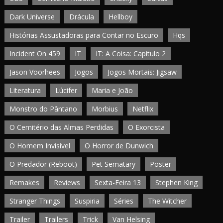
Dark Universe
Drácula
Hellboy
Histórias Assustadoras para Contar no Escuro
Hqs
Incident On 459
IT
IT: A Coisa: Capítulo 2
Jason Voorhees
Jogos
Jogos Mortais: Jigsaw
Literatura
Lúcifer
Maria e João
Monstro do Pântano
Morbius
Netflix
O Cemitério das Almas Perdidas
O Exorcista
O Homem Invisível
O Horror de Dunwich
O Predador (Reboot)
Pet Sematary
Poster
Remakes
Reviews
Sexta-Feira 13
Stephen King
Stranger Things
Suspiria
Séries
The Witcher
Trailer
Trailers
Trick
Van Helsing