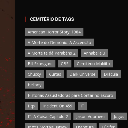
CEMITÉRIO DE TAGS
American Horror Story: 1984
A Morte do Demônio: A Ascensão
A Morte te dá Parabéns 2
Annabelle 3
Bill Skarsgard
CBS
Cemitério Maldito
Chucky
Curtas
Dark Universe
Drácula
Hellboy
Histórias Assustadoras para Contar no Escuro
Hqs
Incident On 459
IT
IT: A Coisa: Capítulo 2
Jason Voorhees
Jogos
Jogos Mortais: Jigsaw
Literatura
Lúcifer