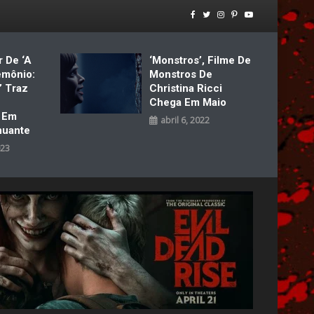
r De ‘A
‘Monstros’, Filme De
emônio:
Monstros De
’ Traz
Christina Ricci
Chega Em Maio
a Em
abril 6, 2022
nuante
023