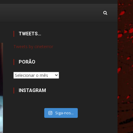
TWEETS…
Tweets by cineterror
PORÃO
Porão
INSTAGRAM
Siga-nos...