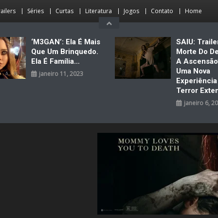
ailers
Séries
Curtas
Literatura
Jogos
Contato
Home
‘M3GAN’: Ela É Mais
SAIU: Traile
Que Um Brinquedo.
Morte Do D
Ela É Família…
A Ascensão
Uma Nova
janeiro 11, 2023
Experiênci
Terror Exte
janeiro 6, 2