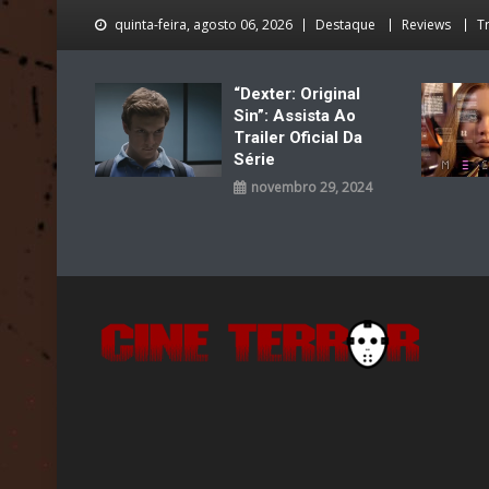
Skip
quinta-feira, agosto 06, 2026
Destaque
Reviews
Tr
to
content
“Dexter: Original
Sin”: Assista Ao
Trailer Oficial Da
Série
novembro 29, 2024
Cine Terror
O Mal está de volta…