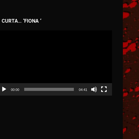
CURTA… ‘FIONA ‘
ocador
e
deo
00:00
04:41