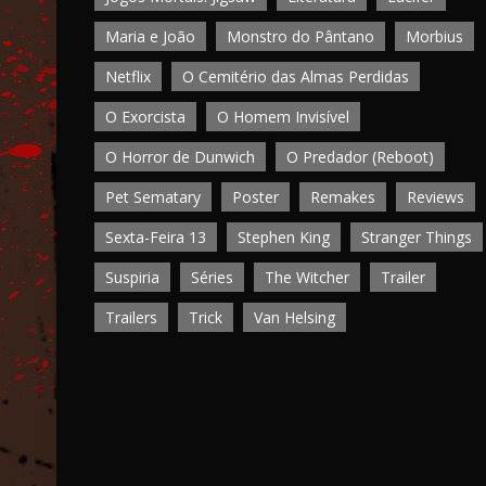
Maria e João
Monstro do Pântano
Morbius
Netflix
O Cemitério das Almas Perdidas
O Exorcista
O Homem Invisível
O Horror de Dunwich
O Predador (Reboot)
Pet Sematary
Poster
Remakes
Reviews
Sexta-Feira 13
Stephen King
Stranger Things
Suspiria
Séries
The Witcher
Trailer
Trailers
Trick
Van Helsing