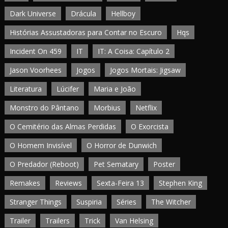
Dark Universe
Drácula
Hellboy
Histórias Assustadoras para Contar no Escuro
Hqs
Incident On 459
IT
IT: A Coisa: Capítulo 2
Jason Voorhees
Jogos
Jogos Mortais: Jigsaw
Literatura
Lúcifer
Maria e João
Monstro do Pântano
Morbius
Netflix
O Cemitério das Almas Perdidas
O Exorcista
O Homem Invisível
O Horror de Dunwich
O Predador (Reboot)
Pet Sematary
Poster
Remakes
Reviews
Sexta-Feira 13
Stephen King
Stranger Things
Suspiria
Séries
The Witcher
Trailer
Trailers
Trick
Van Helsing