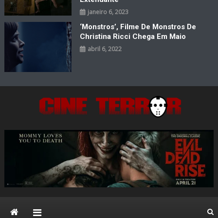
janeiro 6, 2023
‘Monstros’, Filme De Monstros De
Christina Ricci Chega Em Maio
abril 6, 2022
Cine Terror
O Mal está de volta…