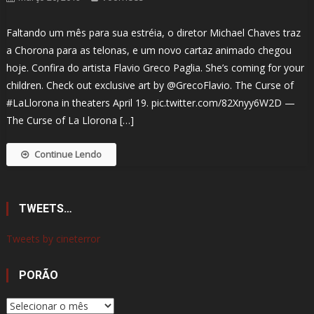
Faltando um mês para sua estréia, o diretor Michael Chaves traz
a Chorona para as telonas, e um novo cartaz animado chegou
hoje. Confira do artista Flavio Greco Paglia. She’s coming for your
children. Check out exclusive art by @GrecoFlavio. The Curse of
#LaLlorona in theaters April 19. pic.twitter.com/82Xnyy6W2D —
The Curse of La Llorona […]
Continue Lendo
TWEETS…
Tweets by cineterror
PORÃO
Porão