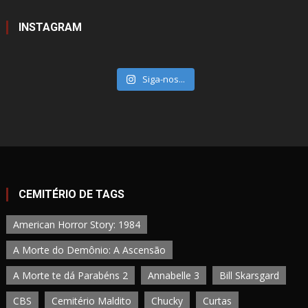
INSTAGRAM
Siga-nos...
CEMITÉRIO DE TAGS
American Horror Story: 1984
A Morte do Demônio: A Ascensão
A Morte te dá Parabéns 2
Annabelle 3
Bill Skarsgard
CBS
Cemitério Maldito
Chucky
Curtas