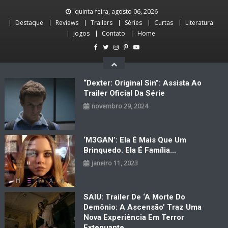
Skip
quinta-feira, agosto 06, 2026
to
Destaque
Reviews
Trailers
Séries
Curtas
Literatura
content
Jogos
Contato
Home
“Dexter: Original Sin”: Assista Ao
Trailer Oficial Da Série
novembro 29, 2024
‘M3GAN’: Ela É Mais Que Um
Brinquedo. Ela É Família…
janeiro 11, 2023
SAIU: Trailer De ‘A Morte Do
Demônio: A Ascensão’ Traz Uma
Nova Experiência Em Terror
Extenuante