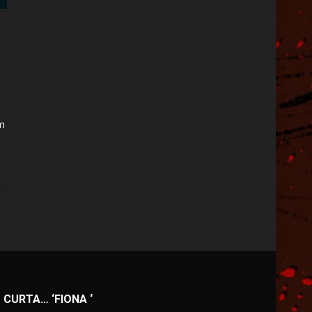
em
CURTA… ‘FIONA ‘