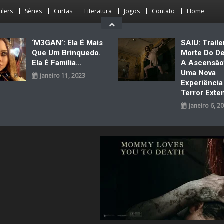
ilers
Séries
Curtas
Literatura
Jogos
Contato
Home
‘M3GAN’: Ela É Mais
SAIU: Traile
Que Um Brinquedo.
Morte Do D
Ela É Família…
A Ascensão
Uma Nova
janeiro 11, 2023
Experiênci
Terror Exte
janeiro 6, 2