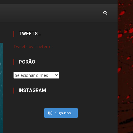
TWEETS…
Tweets by cineterror
PORÃO
Porão
INSTAGRAM
Siga-nos...