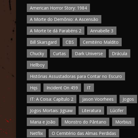
American Horror Story: 1984
A Morte do Demônio: A Ascensão
A Morte te dá Parabéns 2
Annabelle 3
Bill Skarsgard
CBS
Cemitério Maldito
Chucky
Curtas
Dark Universe
Drácula
Hellboy
Histórias Assustadoras para Contar no Escuro
Hqs
Incident On 459
IT
IT: A Coisa: Capítulo 2
Jason Voorhees
Jogos
Jogos Mortais: Jigsaw
Literatura
Lúcifer
Maria e João
Monstro do Pântano
Morbius
Netflix
O Cemitério das Almas Perdidas