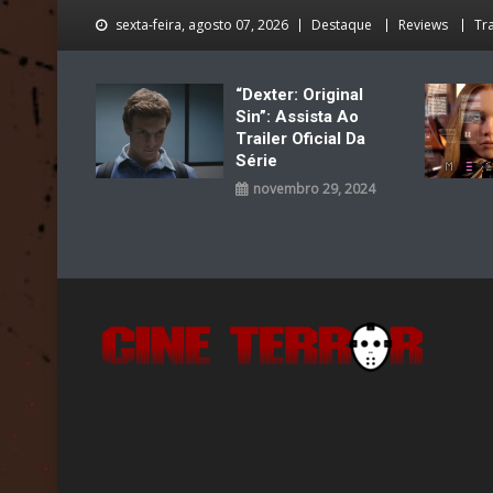
Skip
sexta-feira, agosto 07, 2026
Destaque
Reviews
Tra
to
content
“Dexter: Original
Sin”: Assista Ao
Trailer Oficial Da
Série
novembro 29, 2024
Cine Terror
O Mal está de volta…