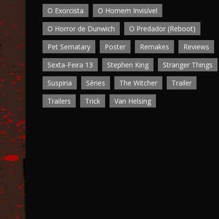
O Exorcista
O Homem Invisível
O Horror de Dunwich
O Predador (Reboot)
Pet Sematary
Poster
Remakes
Reviews
Sexta-Feira 13
Stephen King
Stranger Things
Suspiria
Séries
The Witcher
Trailer
Trailers
Trick
Van Helsing