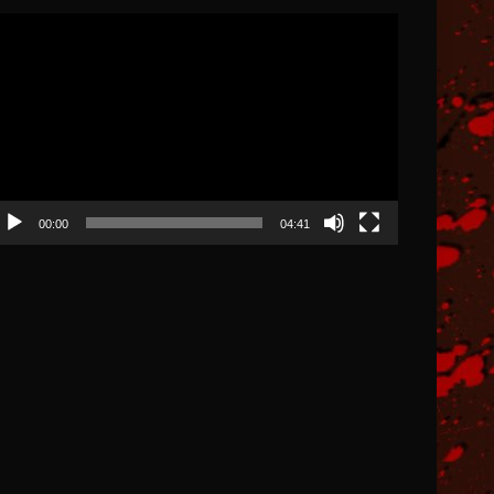
ocador
e
deo
00:00
04:41