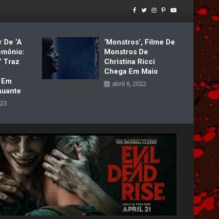
r De ‘A
‘Monstros’, Filme De
emônio:
Monstros De
’ Traz
Christina Ricci
Chega Em Maio
a Em
abril 6, 2022
nuante
023